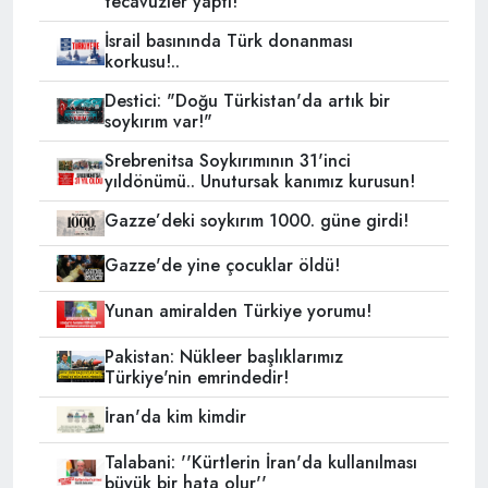
tecavüzler yaptı!
İsrail basınında Türk donanması
korkusu!..
Destici: "Doğu Türkistan'da artık bir
soykırım var!"
Srebrenitsa Soykırımının 31'inci
yıldönümü.. Unutursak kanımız kurusun!
Gazze’deki soykırım 1000. güne girdi!
Gazze'de yine çocuklar öldü!
Yunan amiralden Türkiye yorumu!
Pakistan: Nükleer başlıklarımız
Türkiye'nin emrindedir!
İran'da kim kimdir
Talabani: ''Kürtlerin İran'da kullanılması
büyük bir hata olur''