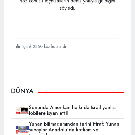
söz konusu teçhizatların deniz yoluyla geldiğini
söyledi.
İçerik 2350 kez listelendi
#abd nin
#s 400
#ikiyüzlülüğü
#hindistan
#caatsaya
#takılmadı
DÜNYA
Sonunda Amerikan halkı da İsrail yanlısı
lobilere isyan etti!
Yunan bilimadamından tarihi itiraf: Yunan
subaylar Anadolu'da katliam ve