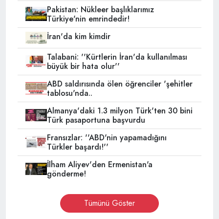
Pakistan: Nükleer başlıklarımız
Türkiye'nin emrindedir!
İran'da kim kimdir
Talabani: ''Kürtlerin İran'da kullanılması
büyük bir hata olur''
ABD saldırısında ölen öğrenciler 'şehitler
tablosu'nda..
Almanya'daki 1.3 milyon Türk'ten 30 bini
Türk pasaportuna başvurdu
Fransızlar: ''ABD'nin yapamadığını
Türkler başardı!''
İlham Aliyev'den Ermenistan'a
gönderme!
Tümünü Göster