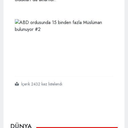
İçerik 2432 kez listelendi
#abd
#ordusunda
#15
#binden
#fazla
#müslüman
#var
DÜNYA