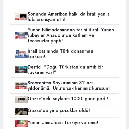
Sonunda Amerikan halkı da İsrail yanlısı
lobilere isyan etti!
Yunan bilimadamından tarihi itiraf: Yunan
subaylar Anadolu'da katliam ve
tecavüzler yaptı!
İsrail basınında Türk donanması
korkusu!..
Destici: "Doğu Türkistan'da artık bir
soykırım var!"
Srebrenitsa Soykırımının 31'inci
yıldönümü.. Unutursak kanımız kurusun!
Gazze’deki soykırım 1000. güne girdi!
Gazze'de yine çocuklar öldü!
Yunan amiralden Türkiye yorumu!