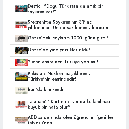
Destici: "Doğu Türkistan'da artık bir
soykırım var!"
Srebrenitsa Soykırımının 31'inci
yıldönümü.. Unutursak kanımız kurusun!
Gazze’deki soykırım 1000. güne girdi!
Gazze'de yine çocuklar öldü!
Yunan amiralden Türkiye yorumu!
Pakistan: Nükleer başlıklarımız
Türkiye'nin emrindedir!
İran'da kim kimdir
Talabani: ''Kürtlerin İran'da kullanılması
büyük bir hata olur''
ABD saldırısında ölen öğrenciler 'şehitler
tablosu'nda..