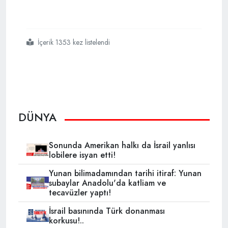
İçerik 1353 kez listelendi
#abd
#merkezli
#al
#monitor
#kılıçdaroğlu
#300
#milyar
#dolar
#konusunda
#gerçekçi
#değil
DÜNYA
Sonunda Amerikan halkı da İsrail yanlısı
lobilere isyan etti!
Yunan bilimadamından tarihi itiraf: Yunan
subaylar Anadolu'da katliam ve
tecavüzler yaptı!
İsrail basınında Türk donanması
korkusu!..