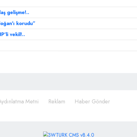
laş gelişme!..
rdoğan'ı korudu”
li vekil!..
ydınlatma Metni
Reklam
Haber Gönder