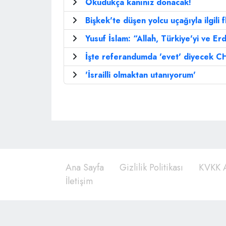
Okudukça kanınız donacak!
Bişkek'te düşen yolcu uçağıyla ilgili f
Yusuf İslam: “Allah, Türkiye'yi ve E
İşte referandumda 'evet' diyecek CHP'
'İsrailli olmaktan utanıyorum'
Ana Sayfa
Gizlilik Politikası
KVKK A
İletişim