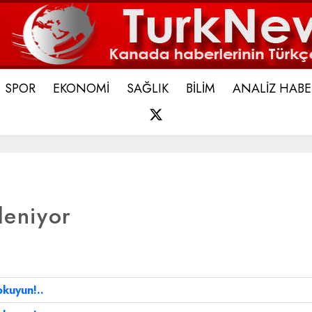
SPOR
EKONOMİ
SAĞLIK
BİLİM
ANALİZ HABE
X
leniyor
okuyun!..