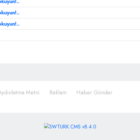
okuyun!..
okuyun!..
okuyun!..
ydınlatma Metni
Reklam
Haber Gönder