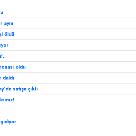
du
r aynı
i öldü
ıyor
!..
renası oldu
e daldı
ay'de satışa çıktı
ksınız!
gidiyor