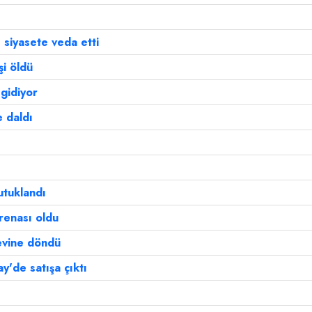
 siyasete veda etti
i öldü
gidiyor
e daldı
utuklandı
renası oldu
 evine döndü
ay'de satışa çıktı