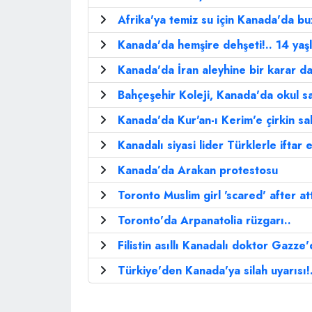
Afrika'ya temiz su için Kanada'da buz
Kanada'da hemşire dehşeti!.. 14 yaşl
Kanada'da İran aleyhine bir karar d
Bahçeşehir Koleji, Kanada'da okul sat
Kanada'da Kur'an-ı Kerim'e çirkin sald
Kanadalı siyasi lider Türklerle iftar et
Kanada’da Arakan protestosu
Toronto Muslim girl 'scared' after at
Toronto'da Arpanatolia rüzgarı..
Filistin asıllı Kanadalı doktor Gazze
Türkiye'den Kanada'ya silah uyarısı!.