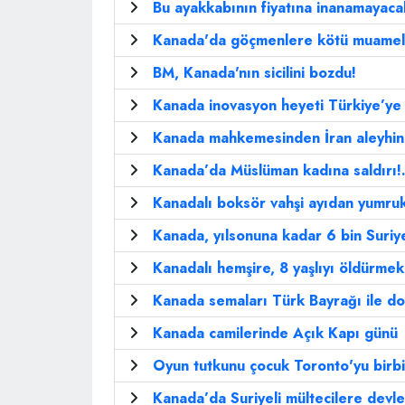
Bu ayakkabının fiyatına inanamayaca
Kanada'da göçmenlere kötü muamele
BM, Kanada'nın sicilini bozdu!
Kanada inovasyon heyeti Türkiye’ye 
Kanada mahkemesinden İran aleyhine
Kanada’da Müslüman kadına saldırı!.
Kanadalı boksör vahşi ayıdan yumrukl
Kanada, yılsonuna kadar 6 bin Suriye
Kanadalı hemşire, 8 yaşlıyı öldürmekl
Kanada semaları Türk Bayrağı ile d
Kanada camilerinde Açık Kapı günü
Oyun tutkunu çocuk Toronto'yu birbir
Kanada’da Suriyeli mültecilere devl