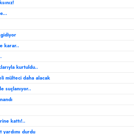
ksınız!
...
gidiyor
 karar..
.
arıyla kurtuldu..
li mülteci daha alacak
e suçlanıyor..
onandı
ine kattı!..
et yardımı durdu