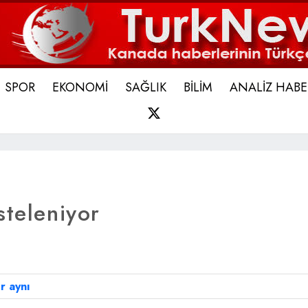
SPOR
EKONOMİ
SAĞLIK
BİLİM
ANALİZ HABE
X
steleniyor
r aynı