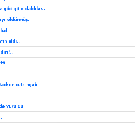
 gibi göle daldılar..
ıyı öldürmüş..
aha!
ın aldı..
ırı!..
ti..
tacker cuts hijab
'de vuruldu
.