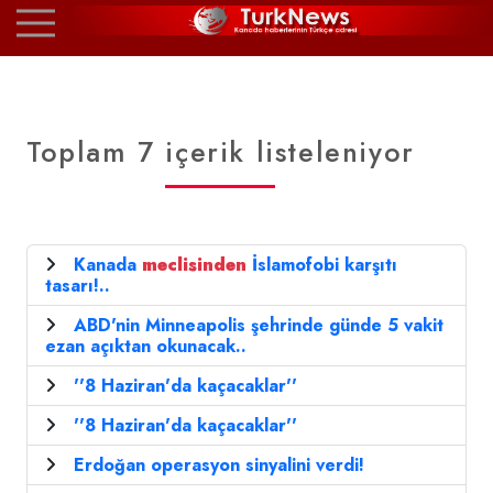
Toplam 7 içerik listeleniyor
Kanada
meclisinden
İslamofobi karşıtı
tasarı!..
ABD'nin Minneapolis şehrinde günde 5 vakit
ezan açıktan okunacak..
''8 Haziran'da kaçacaklar''
''8 Haziran'da kaçacaklar''
Erdoğan operasyon sinyalini verdi!