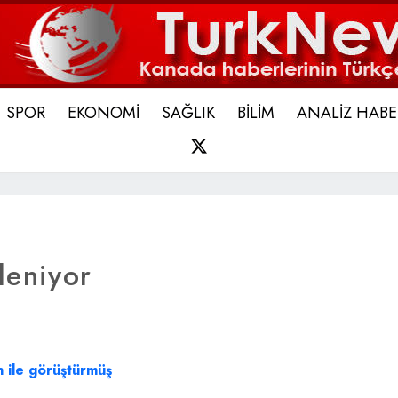
SPOR
EKONOMİ
SAĞLIK
BİLİM
ANALİZ HABE
X
leniyor
 ile görüştürmüş