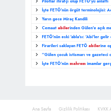
Pilotlar itirafçı olup FETÖ'yü anlattı
İşte FETÖ’nün örgüt terminolojisi: A
Yarın gece Miraç Kandili
Cemaat
abiler
inden Gülen'e açık m
FETÖ'nün eski 'abla'sı: 'Abi'ler gelir
Firarileri saklayan FETÖ
abiler
ine o
''Gülen çocuk istismarı ve gazeteci c
İşte FETÖ’nün
mahrem
imamlar gerç
Ana Sayfa
Gizlilik Politikası
KVKK A