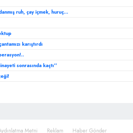
danmış ruh, çay içmek, huruç...
ektup
 çantamızı karıştırdı
perasyon!..
inayeti sonrasında kaçtı''
eği!
ydınlatma Metni
Reklam
Haber Gönder