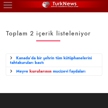
Toplam 2 içerik listeleniyor
Kanada’da bir şehrin tüm kütüphanelerini
tahtakuruları bastı
Meyve
kurularının
mucizevi faydaları