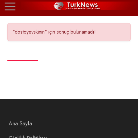
"dostoyevskinin" için sonuç bulunamadı!
Ana Sayfa