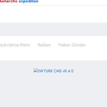
Antarctic
expedition
ydınlatma Metni
Reklam
Haber Gönder