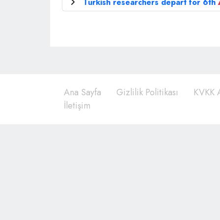
Turkish researchers depart for 6th
Ana Sayfa
Gizlilik Politikası
KVKK A
İletişim