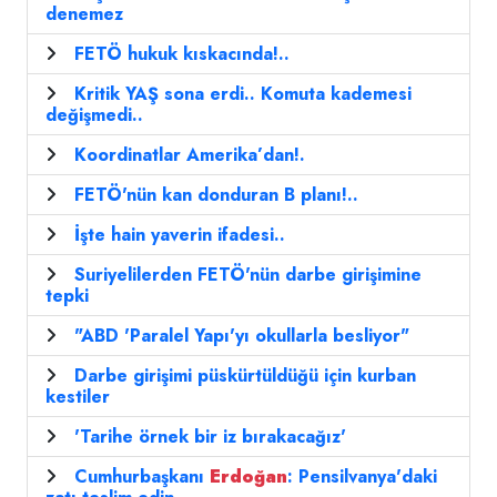
denemez
FETÖ hukuk kıskacında!..
Kritik YAŞ sona erdi.. Komuta kademesi
değişmedi..
Koordinatlar Amerika’dan!.
FETÖ'nün kan donduran B planı!..
İşte hain yaverin ifadesi..
Suriyelilerden FETÖ'nün darbe girişimine
tepki
"ABD 'Paralel Yapı'yı okullarla besliyor"
Darbe girişimi püskürtüldüğü için kurban
kestiler
'Tarihe örnek bir iz bırakacağız'
Cumhurbaşkanı
Erdoğan
: Pensilvanya'daki