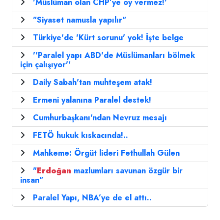
'Müslüman olan CHP’ye oy vermez!'
"Siyaset namusla yapılır"
Türkiye'de 'Kürt sorunu' yok! İşte belge
''Paralel yapı ABD'de Müslümanları bölmek
için çalışıyor''
Daily Sabah'tan muhteşem atak!
Ermeni yalanına Paralel destek!
Cumhurbaşkanı'ndan Nevruz mesajı
FETÖ hukuk kıskacında!..
Mahkeme: Örgüt lideri Fethullah Gülen
"
Erdoğan
mazlumları savunan özgür bir
insan"
Paralel Yapı, NBA’ye de el attı..