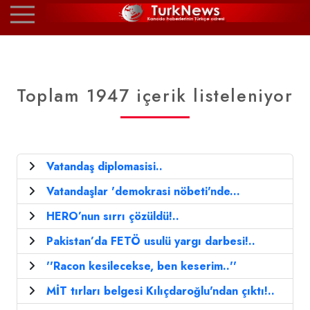
Toplam 1947 içerik listeleniyor
Vatandaş diplomasisi..
Vatandaşlar 'demokrasi nöbeti'nde...
HERO’nun sırrı çözüldü!..
Pakistan’da FETÖ usulü yargı darbesi!..
''Racon kesilecekse, ben keserim..''
MİT tırları belgesi Kılıçdaroğlu'ndan çıktı!..