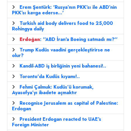
Erem Şentürk: 'Rusya’nın PKK’sı ile ABD’nin
PKK’sı kavga ederse...'
Turkish aid body delivers food to 25,000
Rohingya daily
Erdoğan
: ''ABD İran'a Boeing satmadı mı?''
Trump Kudüs vaadini gerçekleştirirse ne
olur?
Kandil-ABD iş birliğinin yeni bahanesi!..
Toronto'da Kudüs kıyamı!..
Fehmi Çalmuk: Kudüs’ü korumak,
Ayasofya’yı ibadete açmaktır
Recognise Jerusalem as capital of Palestine:
Erdogan
President Erdogan reacted to UAE’s
Foreign Minister