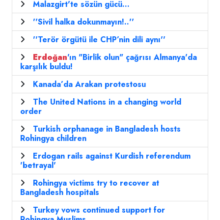
Malazgirt'te sözün gücü...
''Sivil halka dokunmayın!..''
''Terör örgütü ile CHP’nin dili aynı''
Erdoğan
'ın "Birlik olun" çağrısı Almanya'da
karşılık buldu!
Kanada’da Arakan protestosu
The United Nations in a changing world
order
Turkish orphanage in Bangladesh hosts
Rohingya children
Erdogan rails against Kurdish referendum
'betrayal'
Rohingya victims try to recover at
Bangladesh hospitals
Turkey vows continued support for
Rohingya Muslims