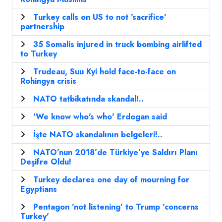
Turkey calls on US to not 'sacrifice'
partnership
35 Somalis injured in truck bombing airlifted
to Turkey
Trudeau, Suu Kyi hold face-to-face on
Rohingya crisis
NATO tatbikatında skandal!..
'We know who's who' Erdogan said
İşte NATO skandalının belgeleri!..
NATO’nun 2018’de Türkiye’ye Saldırı Planı
Deşifre Oldu!
Turkey declares one day of mourning for
Egyptians
Pentagon 'not listening' to Trump 'concerns
Turkey'