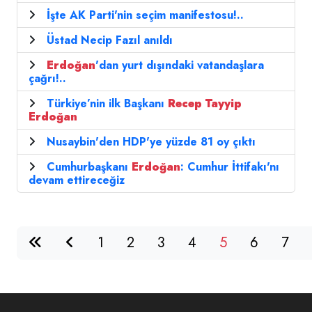
İşte AK Parti'nin seçim manifestosu!..
Üstad Necip Fazıl anıldı
Erdoğan
'dan yurt dışındaki vatandaşlara
çağrı!..
Türkiye’nin ilk Başkanı
Recep
Tayyip
Erdoğan
Nusaybin'den HDP'ye yüzde 81 oy çıktı
Cumhurbaşkanı
Erdoğan
: Cumhur İttifakı'nı
devam ettireceğiz
1
2
3
4
5
6
7