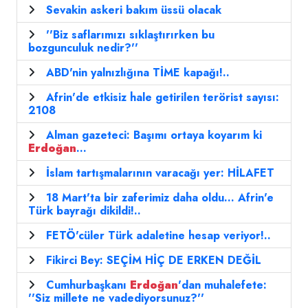
Sevakin askeri bakım üssü olacak
''Biz saflarımızı sıklaştırırken bu
bozgunculuk nedir?''
ABD'nin yalnızlığına TİME kapağı!..
Afrin'de etkisiz hale getirilen terörist sayısı:
2108
Alman gazeteci: Başımı ortaya koyarım ki
Erdoğan
...
İslam tartışmalarının varacağı yer: HİLAFET
18 Mart'ta bir zaferimiz daha oldu... Afrin'e
Türk bayrağı dikildi!..
FETÖ'cüler Türk adaletine hesap veriyor!..
Fikirci Bey: SEÇİM HİÇ DE ERKEN DEĞİL
Cumhurbaşkanı
Erdoğan
'dan muhalefete:
''Siz millete ne vadediyorsunuz?''