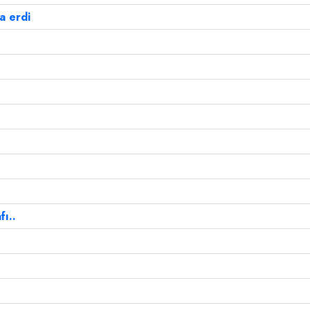
a erdi
fı..