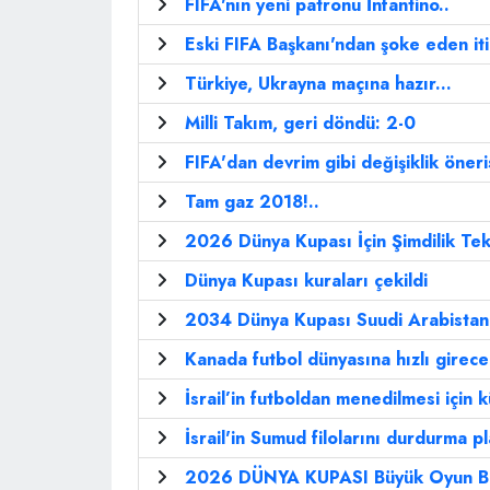
FIFA'nın yeni patronu İnfantino..
Eski FIFA Başkanı'ndan şoke eden itir
Türkiye, Ukrayna maçına hazır...
Milli Takım, geri döndü: 2-0
FIFA'dan devrim gibi değişiklik öneris
Tam gaz 2018!..
2026 Dünya Kupası İçin Şimdilik T
Dünya Kupası kuraları çekildi
2034 Dünya Kupası Suudi Arabistan
Kanada futbol dünyasına hızlı girec
İsrail’in futboldan menedilmesi için k
İsrail'in Sumud filolarını durdurma pl
2026 DÜNYA KUPASI Büyük Oyun Ba