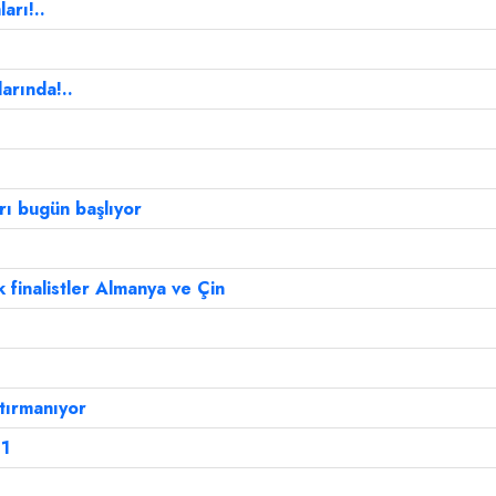
rı!..
arında!..
rı bugün başlıyor
 finalistler Almanya ve Çin
tırmanıyor
-1