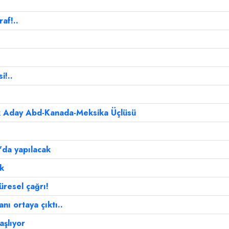
af!..
i!..
ek Aday Abd-Kanada-Meksika Üçlüsü
'da yapılacak
ek
üresel çağrı!
anı ortaya çıktı..
şlıyor